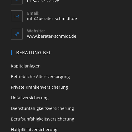
0174 - 57 27 228
in
Opens
your
Email:
Opens
info@berater-schmidt.de
in
application
in
your
your
Website:
application
www.berater-schmidt.de
application
BERATUNG BEI:
Kapitalanlagen
Betriebliche Altersversorgung
Private Krankenversicherung
Unfallversicherung
Dienstunfähigkeitsversicherung
Berufsunfähigkeitsversicherung
Haftpflichtversicherung