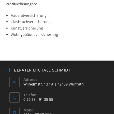
Produktlösungen:
Hausratversicherung
Glasbruchversicherung
Kunstversicherung
Wohngebäudeversicherung
BERATER MICHAEL SCHMIDT
Adresse:
Wilhelmstr. 137 A | 42489 Wülfrath
Telefon:
0 20 58 - 91 35 55
Opens
Mobil: